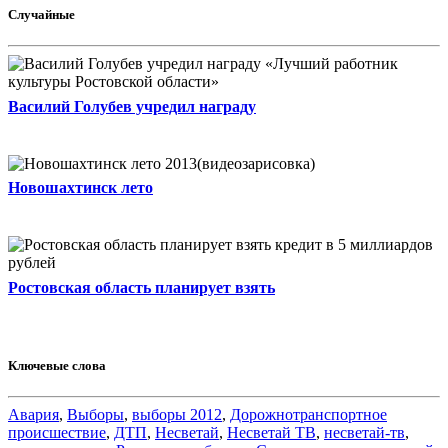
Случайные
Василий Голубев учредил награду
Новошахтинск лето
Ростовская область планирует взять
Ключевые слова
Авария
,
Выборы
,
выборы 2012
,
Дорожнотранспортное
происшествие
,
ДТП
,
Несветай
,
Несветай ТВ
,
несветай-тв
,