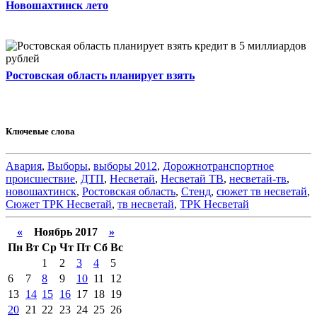
Новошахтинск лето
Ростовская область планирует взять
Ключевые слова
Авария
,
Выборы
,
выборы 2012
,
Дорожнотранспортное
происшествие
,
ДТП
,
Несветай
,
Несветай ТВ
,
несветай-тв
,
новошахтинск
,
Ростовская область
,
Стенд
,
сюжет тв несветай
,
Сюжет ТРК Несветай
,
тв несветай
,
ТРК Несветай
«
Ноябрь 2017
»
Пн
Вт
Ср
Чт
Пт
Сб
Вс
1
2
3
4
5
6
7
8
9
10
11
12
13
14
15
16
17
18
19
20
21
22
23
24
25
26