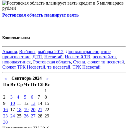
Ростовская область планирует взять
Ключевые слова
Авария
,
Выборы
,
выборы 2012
,
Дорожнотранспортное
происшествие
,
ДТП
,
Несветай
,
Несветай ТВ
,
несветай-тв
,
новошахтинск
,
Ростовская область
,
Стенд
,
сюжет тв несветай
,
Сюжет ТРК Несветай
,
тв несветай
,
ТРК Несветай
«
Сентябрь 2024
»
Пн
Вт
Ср
Чт
Пт
Сб
Вс
1
2
3
4
5
6
7
8
9
10
11
12
13
14
15
16
17
18
19
20
21
22
23
24
25
26
27
28
29
30