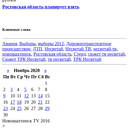
Ростовская область планирует взять
Ключевые слова
Авария
,
Выборы
,
выборы 2012
,
Дорожнотранспортное
происшествие
,
ДТП
,
Несветай
,
Несветай ТВ
,
несветай-тв
,
новошахтинск
,
Ростовская область
,
Стенд
,
сюжет тв несветай
,
Сюжет ТРК Несветай
,
тв несветай
,
ТРК Несветай
«
Ноябрь 2020
»
Пн
Вт
Ср
Чт
Пт
Сб
Вс
1
2
3
4
5
6
7
8
9
10
11
12
13
14
15
16
17
18
19
20
21
22
23
24
25
26
27
28
29
30
Новошахтинск TV 2016
×