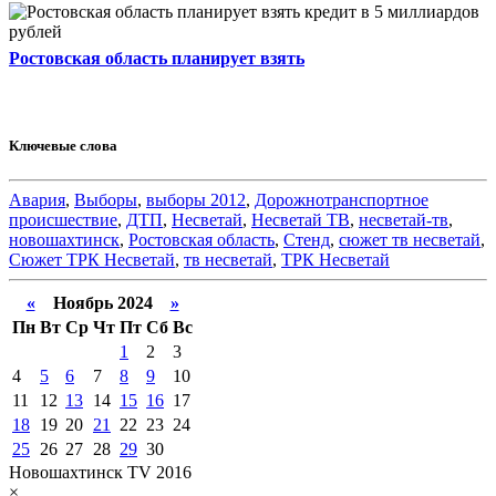
Ростовская область планирует взять
Ключевые слова
Авария
,
Выборы
,
выборы 2012
,
Дорожнотранспортное
происшествие
,
ДТП
,
Несветай
,
Несветай ТВ
,
несветай-тв
,
новошахтинск
,
Ростовская область
,
Стенд
,
сюжет тв несветай
,
Сюжет ТРК Несветай
,
тв несветай
,
ТРК Несветай
«
Ноябрь 2024
»
Пн
Вт
Ср
Чт
Пт
Сб
Вс
1
2
3
4
5
6
7
8
9
10
11
12
13
14
15
16
17
18
19
20
21
22
23
24
25
26
27
28
29
30
Новошахтинск TV 2016
×