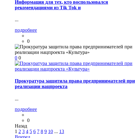
Информация для тех, кто воспользовался
рекомендациями из Tik Tok и
...
подробнее
0
0
0
Прокуратура защитила права предпринимателей при
реализации нацпроекта
...
подробнее
0
Назад
1
2
3
4
5
6
7
8
9
10
...
13
Вперед