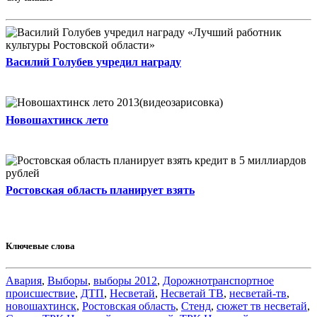
Василий Голубев учредил награду
Новошахтинск лето
Ростовская область планирует взять
Ключевые слова
Авария
,
Выборы
,
выборы 2012
,
Дорожнотранспортное
происшествие
,
ДТП
,
Несветай
,
Несветай ТВ
,
несветай-тв
,
новошахтинск
,
Ростовская область
,
Стенд
,
сюжет тв несветай
,