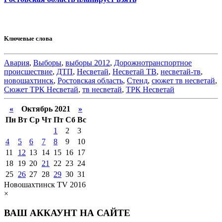
Ключевые слова
Авария
,
Выборы
,
выборы 2012
,
Дорожнотранспортное
происшествие
,
ДТП
,
Несветай
,
Несветай ТВ
,
несветай-тв
,
новошахтинск
,
Ростовская область
,
Стенд
,
сюжет тв несветай
,
Сюжет ТРК Несветай
,
тв несветай
,
ТРК Несветай
«
Октябрь 2021
»
Пн
Вт
Ср
Чт
Пт
Сб
Вс
1
2
3
4
5
6
7
8
9
10
11
12
13
14
15
16
17
18
19
20
21
22
23
24
25
26
27
28
29
30
31
Новошахтинск TV 2016
×
ВАШ АККАУНТ НА САЙТЕ