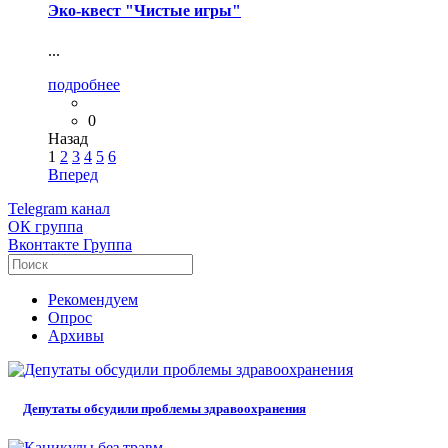
Эко-квест "Чистые игры"
...
подробнее
0
Назад
1
2
3
4
5
6
Вперед
Telegram
канал
ОК
группа
Вконтакте
Группа
Рекомендуем
Опрос
Архивы
Депутаты обсудили проблемы здравоохранения