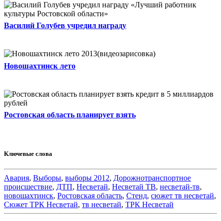
Василий Голубев учредил награду
Новошахтинск лето
Ростовская область планирует взять
Ключевые слова
Авария
,
Выборы
,
выборы 2012
,
Дорожнотранспортное
происшествие
,
ДТП
,
Несветай
,
Несветай ТВ
,
несветай-тв
,
новошахтинск
,
Ростовская область
,
Стенд
,
сюжет тв несветай
,
Сюжет ТРК Несветай
,
тв несветай
,
ТРК Несветай