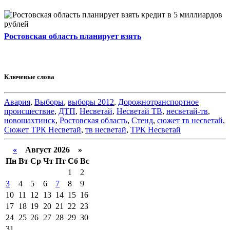
Ростовская область планирует взять
Ключевые слова
Авария
,
Выборы
,
выборы 2012
,
Дорожнотранспортное
происшествие
,
ДТП
,
Несветай
,
Несветай ТВ
,
несветай-тв
,
новошахтинск
,
Ростовская область
,
Стенд
,
сюжет тв несветай
,
Сюжет ТРК Несветай
,
тв несветай
,
ТРК Несветай
«
Август 2026 »
Пн
Вт
Ср
Чт
Пт
Сб
Вс
1
2
3
4
5
6
7
8
9
10
11
12
13
14
15
16
17
18
19
20
21
22
23
24
25
26
27
28
29
30
31