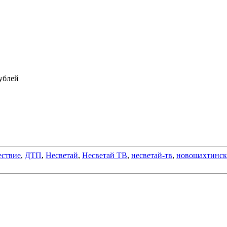
ествие
,
ДТП
,
Несветай
,
Несветай ТВ
,
несветай-тв
,
новошахтинск