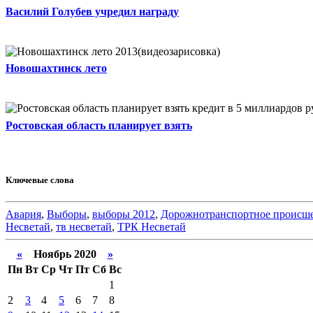
Василий Голубев учредил награду
Новошахтинск лето
Ростовская область планирует взять
Ключевые слова
Авария
,
Выборы
,
выборы 2012
,
Дорожнотранспортное происш
Несветай
,
тв несветай
,
ТРК Несветай
«
Ноябрь 2020
»
Пн
Вт
Ср
Чт
Пт
Сб
Вс
1
2
3
4
5
6
7
8