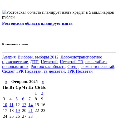
Ростовская область планирует взять
Ключевые слова
Авария
,
Выборы
,
выборы 2012
,
Дорожнотранспортное
происшествие
,
ДТП
,
Несветай
,
Несветай ТВ
,
несветай-тв
,
новошахтинск
,
Ростовская область
,
Стенд
,
сюжет тв несветай
,
Сюжет ТРК Несветай
,
тв несветай
,
ТРК Несветай
«
Февраль 2025
»
Пн
Вт
Ср
Чт
Пт
Сб
Вс
1
2
3
4
5
6
7
8
9
10
11
12
13
14
15
16
17
18
19
20
21
22
23
24
25
26
27
28