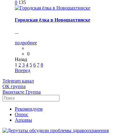
0
135
Городская ёлка в Новошахтинске
...
подробнее
0
Назад
1
2
3
4
5
6
7
8
Вперед
Telegram
канал
ОК
группа
Вконтакте
Группа
Рекомендуем
Опрос
Архивы