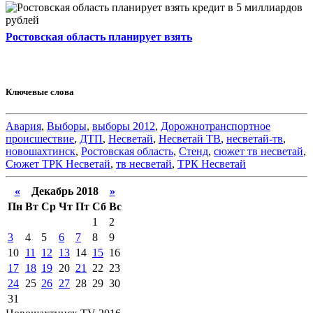
Ростовская область планирует взять
Ключевые слова
Авария
,
Выборы
,
выборы 2012
,
Дорожнотранспортное
происшествие
,
ДТП
,
Несветай
,
Несветай ТВ
,
несветай-тв
,
новошахтинск
,
Ростовская область
,
Стенд
,
сюжет тв несветай
,
Сюжет ТРК Несветай
,
тв несветай
,
ТРК Несветай
«
Декабрь 2018
»
Пн
Вт
Ср
Чт
Пт
Сб
Вс
1
2
3
4
5
6
7
8
9
10
11
12
13
14
15
16
17
18
19
20
21
22
23
24
25
26
27
28
29
30
31