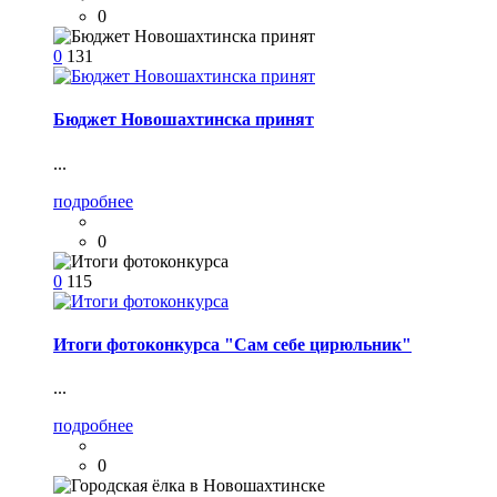
0
0
131
Бюджет Новошахтинска принят
...
подробнее
0
0
115
Итоги фотоконкурса "Сам себе цирюльник"
...
подробнее
0