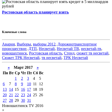
Ростовская область планирует взять
Ключевые слова
Авария
,
Выборы
,
выборы 2012
,
Дорожнотранспортное
происшествие
,
ДТП
,
Несветай
,
Несветай ТВ
,
несветай-тв
,
новошахтинск
,
Ростовская область
,
Стенд
,
сюжет тв несветай
,
Сюжет ТРК Несветай
,
тв несветай
,
ТРК Несветай
«
Март 2017
»
Пн
Вт
Ср
Чт
Пт
Сб
Вс
1
2
3
4
5
6
7
8
9
10
11
12
13
14
15
16
17
18
19
20
21
22
23
24
25
26
27
28
29
30
31
Новошахтинск TV 2016
×