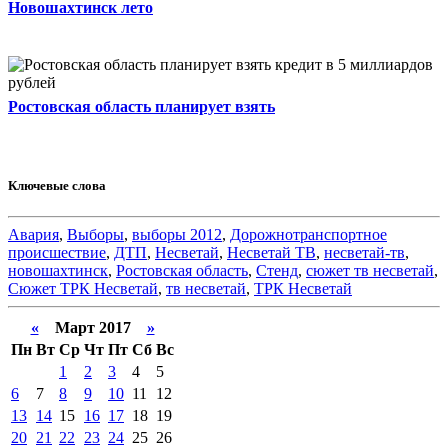
Новошахтинск лето
Ростовская область планирует взять
Ключевые слова
Авария
,
Выборы
,
выборы 2012
,
Дорожнотранспортное
происшествие
,
ДТП
,
Несветай
,
Несветай ТВ
,
несветай-тв
,
новошахтинск
,
Ростовская область
,
Стенд
,
сюжет тв несветай
,
Сюжет ТРК Несветай
,
тв несветай
,
ТРК Несветай
«
Март 2017
»
Пн
Вт
Ср
Чт
Пт
Сб
Вс
1
2
3
4
5
6
7
8
9
10
11
12
13
14
15
16
17
18
19
20
21
22
23
24
25
26