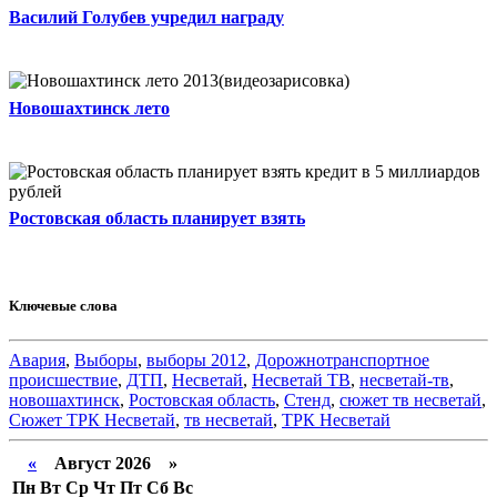
Василий Голубев учредил награду
Новошахтинск лето
Ростовская область планирует взять
Ключевые слова
Авария
,
Выборы
,
выборы 2012
,
Дорожнотранспортное
происшествие
,
ДТП
,
Несветай
,
Несветай ТВ
,
несветай-тв
,
новошахтинск
,
Ростовская область
,
Стенд
,
сюжет тв несветай
,
Сюжет ТРК Несветай
,
тв несветай
,
ТРК Несветай
«
Август 2026 »
Пн
Вт
Ср
Чт
Пт
Сб
Вс