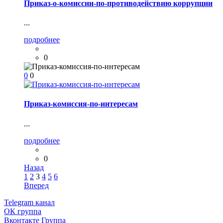
Приказ-о-комиссии-по-противодействию коррупции
...
подробнее
0
0
0
Приказ-комиссия-по-интересам
...
подробнее
0
Назад
1
2
3
4
5
6
Вперед
Telegram
канал
ОК
группа
Вконтакте
Группа