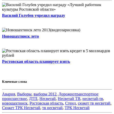
Василий Голубев учредил награду
Новошахтинск лето
Ростовская область планирует взять
Ключевые слова
Авария
,
Выборы
,
выборы 2012
,
Дорожнотранспортное
происшествие
,
ДТП
,
Несветай
,
Несветай ТВ
,
несветай-тв
,
новошахтинск
,
Ростовская область
,
Стенд
,
сюжет тв несветай
,
Сюжет ТРК Несветай
,
тв несветай
,
ТРК Несветай