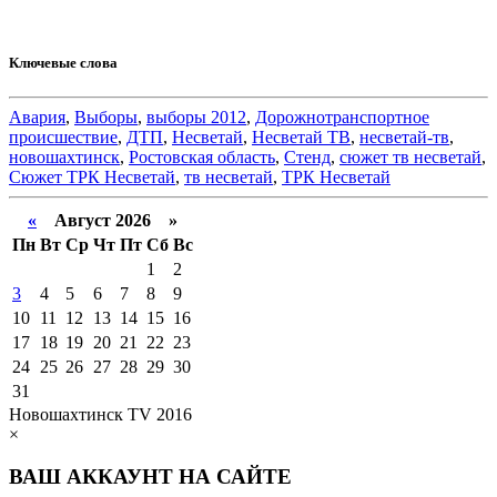
Ключевые слова
Авария
,
Выборы
,
выборы 2012
,
Дорожнотранспортное
происшествие
,
ДТП
,
Несветай
,
Несветай ТВ
,
несветай-тв
,
новошахтинск
,
Ростовская область
,
Стенд
,
сюжет тв несветай
,
Сюжет ТРК Несветай
,
тв несветай
,
ТРК Несветай
«
Август 2026 »
Пн
Вт
Ср
Чт
Пт
Сб
Вс
1
2
3
4
5
6
7
8
9
10
11
12
13
14
15
16
17
18
19
20
21
22
23
24
25
26
27
28
29
30
31
Новошахтинск TV 2016
×
ВАШ АККАУНТ НА САЙТЕ