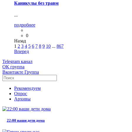
Каникулы без травм
...
подробнее
0
Назад
1
2
3
4
5
6
7
8
9
10
...
867
Вперед
Telegram
канал
ОК
группа
Вконтакте
Группа
Рекомендуем
Опрос
Архивы
22:00 ваши дети дома