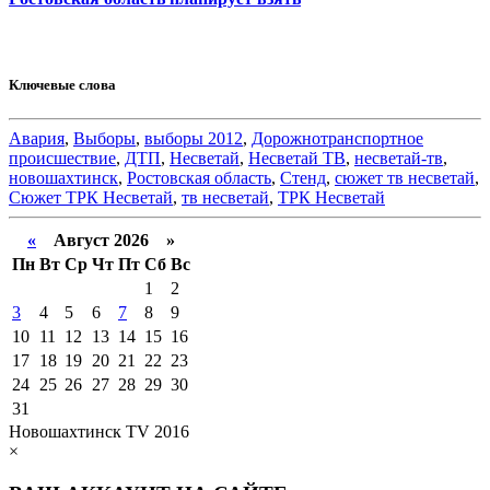
Ключевые слова
Авария
,
Выборы
,
выборы 2012
,
Дорожнотранспортное
происшествие
,
ДТП
,
Несветай
,
Несветай ТВ
,
несветай-тв
,
новошахтинск
,
Ростовская область
,
Стенд
,
сюжет тв несветай
,
Сюжет ТРК Несветай
,
тв несветай
,
ТРК Несветай
«
Август 2026 »
Пн
Вт
Ср
Чт
Пт
Сб
Вс
1
2
3
4
5
6
7
8
9
10
11
12
13
14
15
16
17
18
19
20
21
22
23
24
25
26
27
28
29
30
31
Новошахтинск TV 2016
×