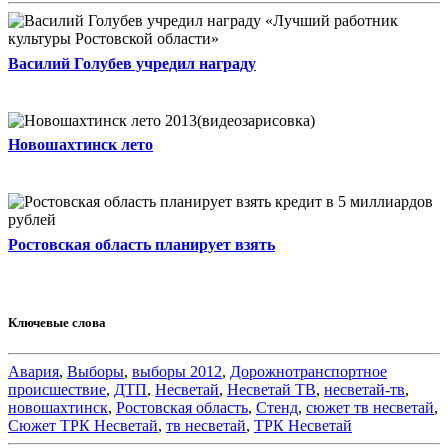
Василий Голубев учредил награду
Новошахтинск лето
Ростовская область планирует взять
Ключевые слова
Авария
,
Выборы
,
выборы 2012
,
Дорожнотранспортное
происшествие
,
ДТП
,
Несветай
,
Несветай ТВ
,
несветай-тв
,
новошахтинск
,
Ростовская область
,
Стенд
,
сюжет тв несветай
,
Сюжет ТРК Несветай
,
тв несветай
,
ТРК Несветай