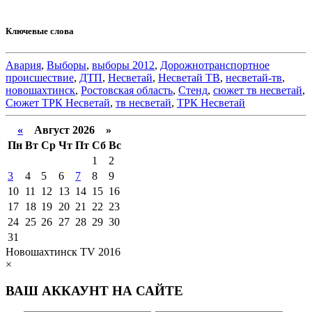
Ключевые слова
Авария
,
Выборы
,
выборы 2012
,
Дорожнотранспортное
происшествие
,
ДТП
,
Несветай
,
Несветай ТВ
,
несветай-тв
,
новошахтинск
,
Ростовская область
,
Стенд
,
сюжет тв несветай
,
Сюжет ТРК Несветай
,
тв несветай
,
ТРК Несветай
«
Август 2026 »
Пн
Вт
Ср
Чт
Пт
Сб
Вс
1
2
3
4
5
6
7
8
9
10
11
12
13
14
15
16
17
18
19
20
21
22
23
24
25
26
27
28
29
30
31
Новошахтинск TV 2016
×
ВАШ АККАУНТ НА САЙТЕ