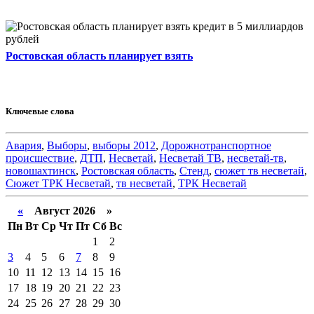
Ростовская область планирует взять
Ключевые слова
Авария
,
Выборы
,
выборы 2012
,
Дорожнотранспортное
происшествие
,
ДТП
,
Несветай
,
Несветай ТВ
,
несветай-тв
,
новошахтинск
,
Ростовская область
,
Стенд
,
сюжет тв несветай
,
Сюжет ТРК Несветай
,
тв несветай
,
ТРК Несветай
«
Август 2026 »
Пн
Вт
Ср
Чт
Пт
Сб
Вс
1
2
3
4
5
6
7
8
9
10
11
12
13
14
15
16
17
18
19
20
21
22
23
24
25
26
27
28
29
30