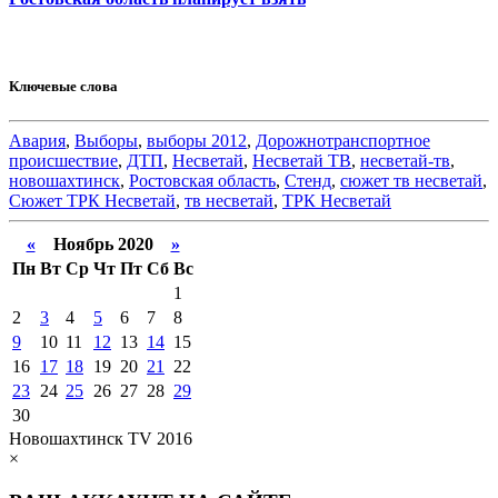
Ключевые слова
Авария
,
Выборы
,
выборы 2012
,
Дорожнотранспортное
происшествие
,
ДТП
,
Несветай
,
Несветай ТВ
,
несветай-тв
,
новошахтинск
,
Ростовская область
,
Стенд
,
сюжет тв несветай
,
Сюжет ТРК Несветай
,
тв несветай
,
ТРК Несветай
«
Ноябрь 2020
»
Пн
Вт
Ср
Чт
Пт
Сб
Вс
1
2
3
4
5
6
7
8
9
10
11
12
13
14
15
16
17
18
19
20
21
22
23
24
25
26
27
28
29
30
Новошахтинск TV 2016
×